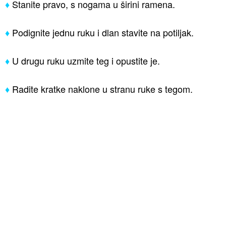
♦
Stanite pravo, s nogama u širini ramena.
♦
Podignite jednu ruku i dlan stavite na potiljak.
♦
U drugu ruku uzmite teg i opustite je.
♦
Radite kratke naklone u stranu ruke s tegom.