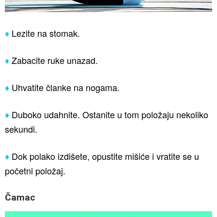
♦
Lezite na stomak.
♦
Zabacite ruke unazad.
♦
Uhvatite članke na nogama.
♦
Duboko udahnite. Ostanite u tom položaju nekoliko
sekundi.
♦
Dok polako izdišete, opustite mišiće i vratite se u
početni položaj.
Čamac