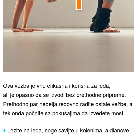
Ova vežba je vrlo efikasna i korisna za leđa,
ali je opasno da se izvodi bez prethodne pripreme.
Prethodno par nedelja redovno radite ostale vežbe, a
tek onda počnite sa pokušajima da izvedete most.
♦
Lezite na leđa, noge savijte u kolenima, a dlanove