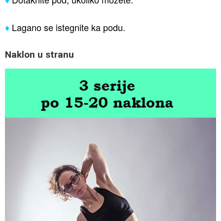
♦
Lagano se istegnite ka podu.
Naklon u stranu