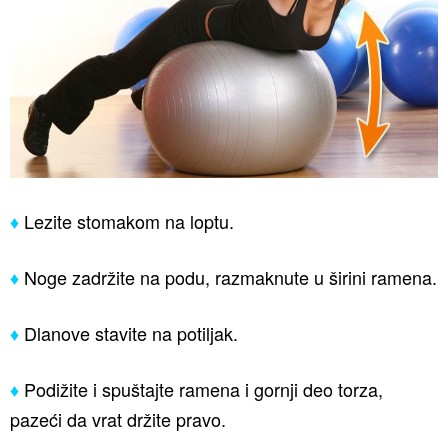
♦
Lezite stomakom na loptu.
♦
Noge zadržite na podu, razmaknute u širini ramena.
♦
Dlanove stavite na potiljak.
♦
Podižite i spuštajte ramena i gornji deo torza,
pazeći da vrat držite pravo.