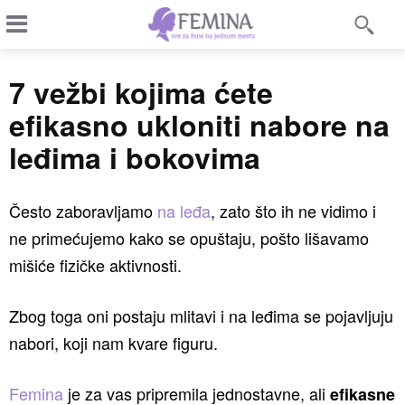
7 vežbi kojima ćete
efikasno ukloniti nabore na
leđima i bokovima
Često zaboravljamo
na leđa
, zato što ih ne vidimo i
ne primećujemo kako se opuštaju, pošto lišavamo
mišiće fizičke aktivnosti.
Zbog toga oni postaju mlitavi i na leđima se pojavljuju
nabori, koji nam kvare figuru.
Femina
je za vas pripremila jednostavne, ali
efikasne