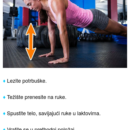
♦
Lezite potrbuške.
♦
Težište prenesite na ruke.
♦
Spustite telo, savijajući ruke u laktovima.
♦
Vratite se u prethodni položaj.