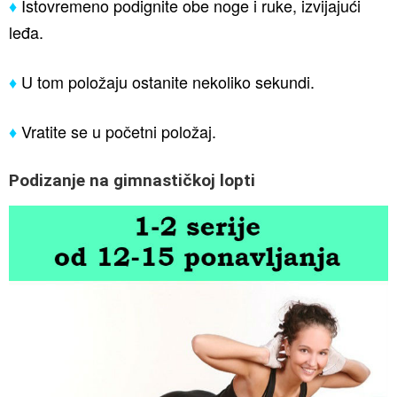
♦
Istovremeno podignite obe noge i ruke, izvijajući
leđa.
♦
U tom položaju ostanite nekoliko sekundi.
♦
Vratite se u početni položaj.
Podizanje na gimnastičkoj lopti