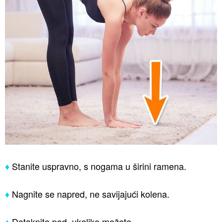
♦
Stanite uspravno, s nogama u širini ramena.
♦
Nagnite se napred, ne savijajući kolena.
♦
Dotaknite pod, ukoliko možete.