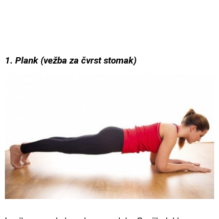
1. Plank (vežba za čvrst stomak)