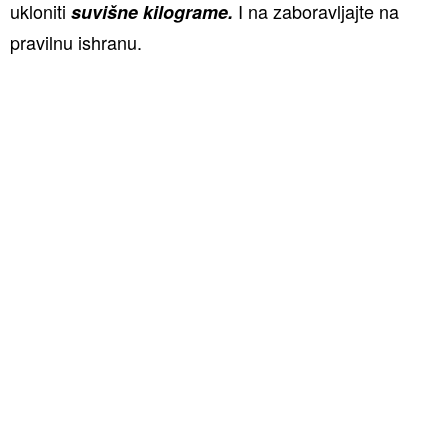
ukloniti
I na zaboravljajte na
suvišne kilograme.
pravilnu ishranu.