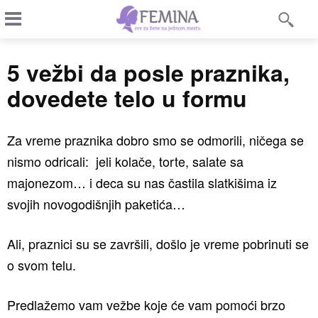
5 vežbi da posle praznika,
dovedete telo u formu
Za vreme praznika dobro smo se odmorili, ničega se
nismo odricali: jeli kolače, torte, salate sa
majonezom… i deca su nas častila slatkišima iz
svojih novogodišnjih paketića…
Ali, praznici su se završili, došlo je vreme pobrinuti se
o svom telu.
Predlažemo vam vežbe koje će vam pomoći brzo