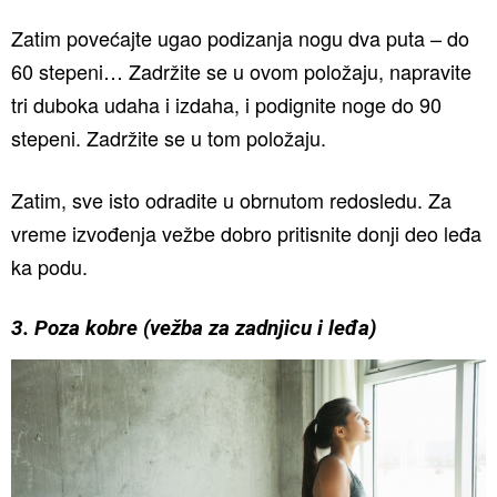
Zatim povećajte ugao podizanja nogu dva puta – do
60 stepeni… Zadržite se u ovom položaju, napravite
tri duboka udaha i izdaha, i podignite noge do 90
stepeni. Zadržite se u tom položaju.
Zatim, sve isto odradite u obrnutom redosledu. Za
vreme izvođenja vežbe dobro pritisnite donji deo leđa
ka podu.
3. Poza kobre (vežba za zadnjicu i leđa)