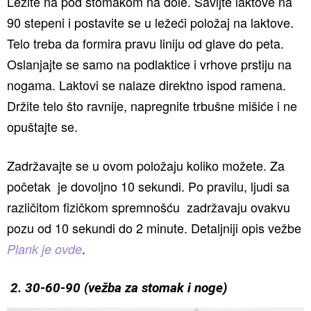
Lezite na pod stomakom na dole. Savijte laktove na
90 stepeni i postavite se u ležeći položaj na laktove.
Telo treba da formira pravu liniju od glave do peta.
Oslanjajte se samo na podlaktice i vrhove prstiju na
nogama. Laktovi se nalaze direktno ispod ramena.
Držite telo što ravnije, napregnite trbušne mišiće i ne
opuštajte se.
Zadržavajte se u ovom položaju koliko možete. Za
početak je dovoljno 10 sekundi. Po pravilu, ljudi sa
različitom fizičkom spremnošću zadržavaju ovakvu
pozu od 10 sekundi do 2 minute. Detaljniji opis vežbe
.
Plank je ovde
2. 30-60-90 (vežba za stomak i noge)