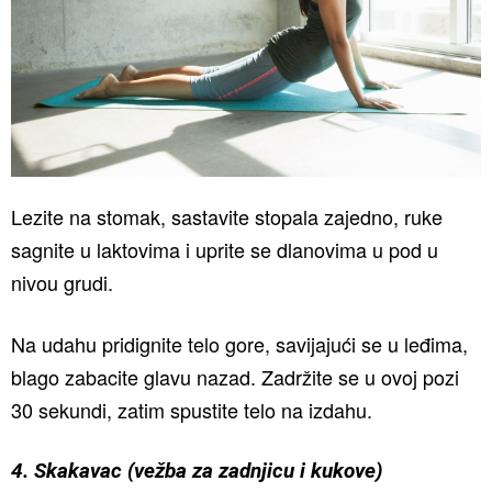
Lezite na stomak, sastavite stopala zajedno, ruke
sagnite u laktovima i uprite se dlanovima u pod u
nivou grudi.
Na udahu pridignite telo gore, savijajući se u leđima,
blago zabacite glavu nazad. Zadržite se u ovoj pozi
30 sekundi, zatim spustite telo na izdahu.
4. Skakavac (vežba za zadnjicu i kukove)