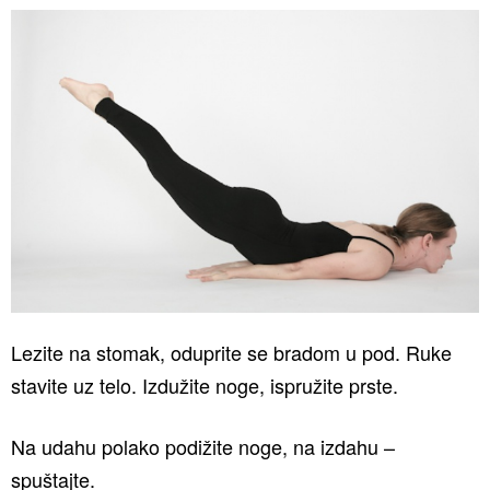
Lezite na stomak, oduprite se bradom u pod. Ruke
stavite uz telo. Izdužite noge, ispružite prste.
Na udahu polako podižite noge, na izdahu –
spuštajte.