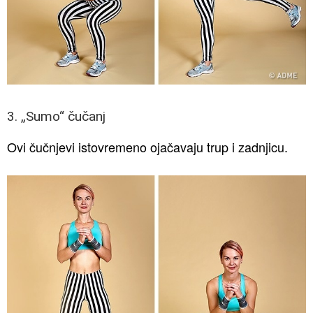
3. „Sumo“ čučanj
Ovi čučnjevi istovremeno ojačavaju trup i zadnjicu.