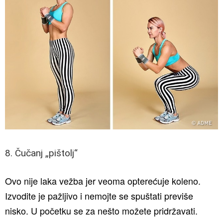
8. Čučanj „pištolj“
Ovo nije laka vežba jer veoma opterećuje koleno.
Izvodite je pažljivo i nemojte se spuštati previše
nisko. U početku se za nešto možete pridržavati.