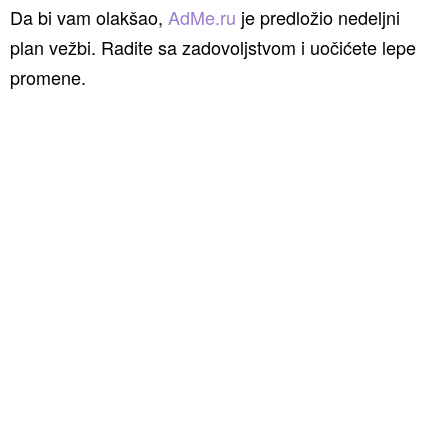
Da bi vam olakšao,
AdMe.ru
je predložio nedeljni
plan vežbi. Radite sa zadovoljstvom i uočićete lepe
promene.