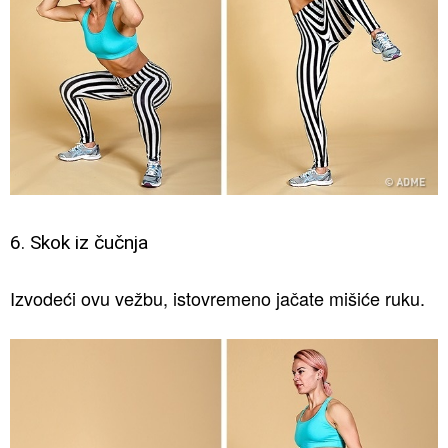
6. Skok iz čučnja
Izvodeći ovu vežbu, istovremeno jačate mišiće ruku.