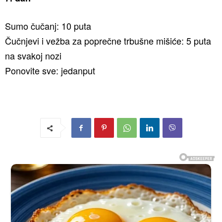
Sumo čučanj: 10 puta
Čučnjevi i vežba za poprečne trbušne mišiće: 5 puta
na svakoj nozi
Ponovite sve: jedanput