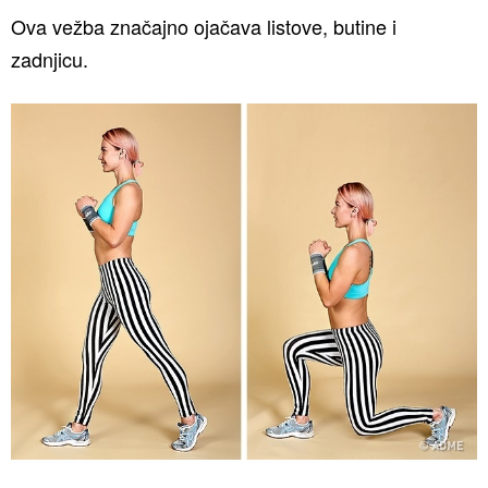
Ova vežba značajno ojačava listove, butine i
zadnjicu.