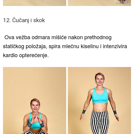
12. Čučanj i skok
Ova vežba odmara mišiće nakon prethodnog
statičkog položaja, spira mlečnu kiselinu i intenzivira
kardio opterećenje.