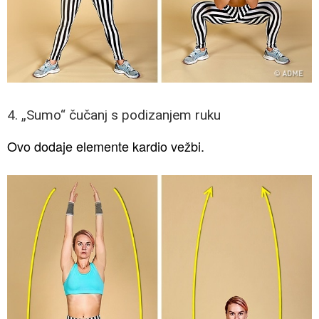
4. „Sumo“ čučanj s podizanjem ruku
Ovo dodaje elemente kardio vežbi.