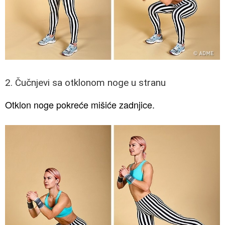
2. Čučnjevi sa otklonom noge u stranu
Otklon noge pokreće mišiće zadnjice.