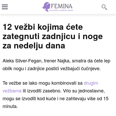
12 vežbi kojima ćete
zategnuti zadnjicu i noge
za nedelju dana
Aleks Silver-Fegan, trener Najka, smatra da ćete lep
oblik nogu i zadnjice postići vežbajući čučnjeve.
Te vežbe se lako mogu kombinovati sa
drugim
vežbama
ili izvoditi zasebno. Vrlo su jednostavne,
mogu se izvoditi kod kuće i ne zahtevaju više od 15
minuta.