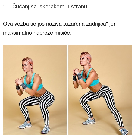
11. Čučanj sa iskorakom u stranu.
Ova vežba se još naziva „užarena zadnjica“ jer
maksimalno napreže mišiće.