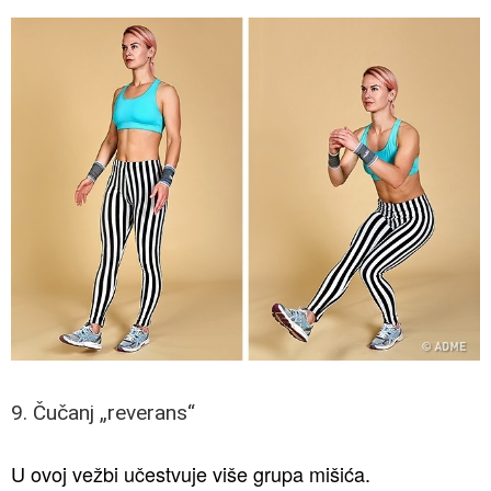
9. Čučanj „reverans“
U ovoj vežbi učestvuje više grupa mišića.