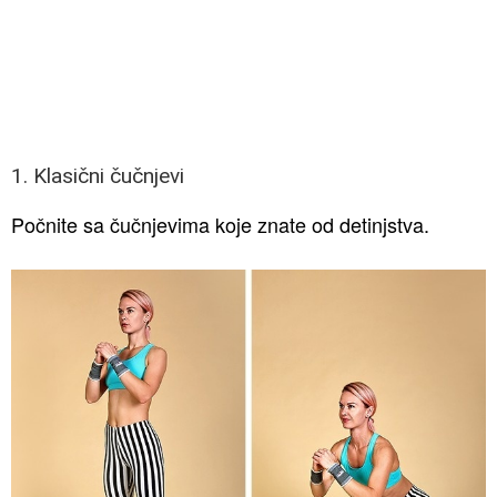
1. Klasični čučnjevi
Počnite sa čučnjevima koje znate od detinjstva.