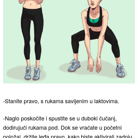
-Stanite pravo, s rukama savijenim u laktovima.
-Naglo poskočite i spustite se u duboki čučanj,
dodirujući rukama pod. Dok se vraćate u početni
položaj, držite leđa pravo, kako biste aktivirali zadnju