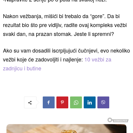
Nakon vežbanja, mišići bi trebalo da “gore”. Da bi
rezultat bio što pre vidljiv, radite ovaj kompleks vežbi
svaki dan, na prazan stomak. Jeste li spremni?
Ako su vam dosadili iscrpljujući čučnjevi, evo nekoliko
vežbi koje će zadovoljiti i najlenje:
10 vežbi za
zadnjicu i butine