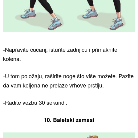
-Napravite čučanj, isturite zadnjicu i primaknite
kolena.
-U tom položaju, raširite noge što više možete. Pazite
da vam koljena ne prelaze vrhove prstiju.
-Radite vežbu 30 sekundi.
10. Baletski zamasi