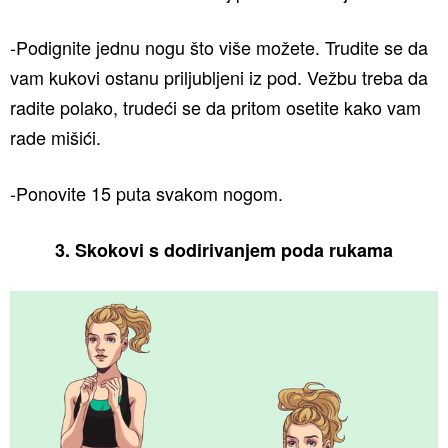
-Podignite jednu nogu što više možete. Trudite se da
vam kukovi ostanu priljubljeni iz pod. Vežbu treba da
radite polako, trudeći se da pritom osetite kako vam
rade mišići.
-Ponovite 15 puta svakom nogom.
3. Skokovi s dodirivanjem poda rukama