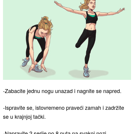
-Zabacite jednu nogu unazad i nagnite se napred.
-Ispravite se, istovremeno praveći zamah i zadržite
se u krajnjoj tački.
-Napravite 2 serije po 8 puta na svakoj nozi.