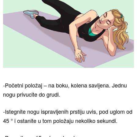
-Početni položaj – na boku, kolena savijena. Jednu
nogu privucite do grudi.
-Istegnite nogu ispravljenih prstiju uvis, pod uglom od
45 ° i ostanite u tom položaju nekoliko sekundi.