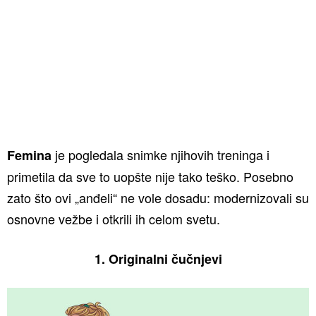
je pogledala snimke njihovih treninga i
Femina
primetila da sve to uopšte nije tako teško. Posebno
zato što ovi „anđeli“ ne vole dosadu: modernizovali su
osnovne vežbe i otkrili ih celom svetu.
1. Originalni čučnjevi