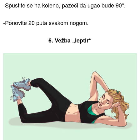
-Spustite se na koleno, pazeći da ugao bude 90°.
-Ponovite 20 puta svakom nogom.
6. Vežba „leptir“