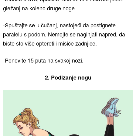
gležanj na koleno druge noge.
-Spuštajte se u čučanj, nastojeći da postignete
paralelu s podom. Nemojte se naginjati napred, da
biste što više opteretili mišiće zadnjice.
-Ponovite 15 puta na svakoj nozi.
2. Podizanje nogu