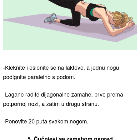
-Kleknite i oslonite se na laktove, a jednu nogu
podignite paralelno s podom.
-Lagano radite dijagonalne zamahe, prvo prema
potpornoj nozi, a zatim u drugu stranu.
-Ponovite 20 puta svakom nogom.
5. Čučnjevi sa zamahom napred