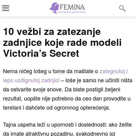
10 vežbi za zatezanje
zadnjice koje rade modeli
Victoria’s Secret
Nema ničeg lošeg u tome da maštate o
zategnutoj i
lepo uzdignutoj zadnjici
– loše je samo ne učiniti ništa
da ostvarite svoje snove. Da biste postigli željeni
rezultat, uopšte nije potrebno da ceo dan provodite u
teretani i dahćete od ogromnog opterećenja.
Tajna uspeha leži u upornosti i doslednosti: ako želite
da imate atraktivnu pozadinu, svakodnevno joj