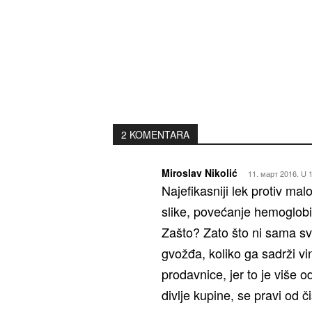
2 KOMENTARA
Miroslav Nikolić
11. март 2016. U 
Najefikasniji lek protiv ma
slike, povećanje hemoglobin
Zašto? Zato što ni sama sve
gvožđa, koliko ga sadrži vi
prodavnice, jer to je više
divlje kupine, se pravi od 