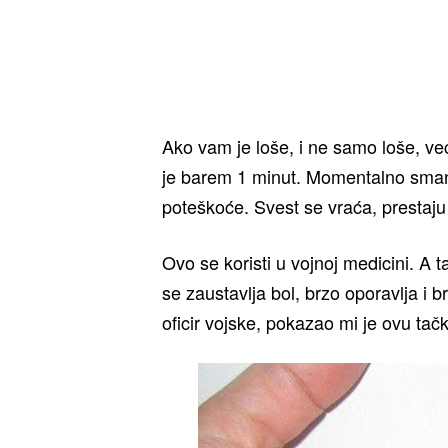
Ako vam je loše, i ne samo loše, već
je barem 1 minut. Momentalno smanju
poteškoće. Svest se vraća, prestaju 
Ovo se koristi u vojnoj medicini. A t
se zaustavlja bol, brzo oporavlja i 
oficir vojske, pokazao mi je ovu tač