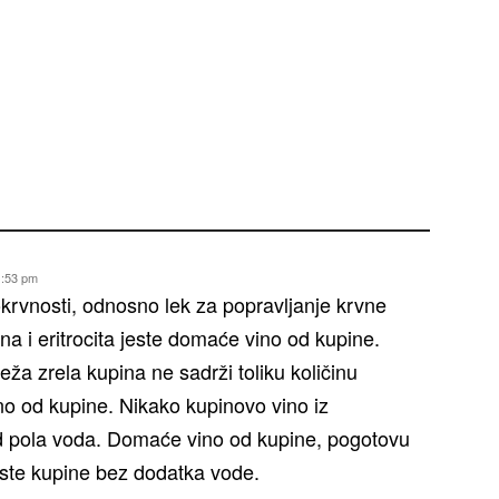
1:53 pm
lokrvnosti, odnosno lek za popravljanje krvne
a i eritrocita jeste domaće vino od kupine.
ža zrela kupina ne sadrži toliku količinu
no od kupine. Nikako kupinovo vino iz
 od pola voda. Domaće vino od kupine, pogotovu
čiste kupine bez dodatka vode.