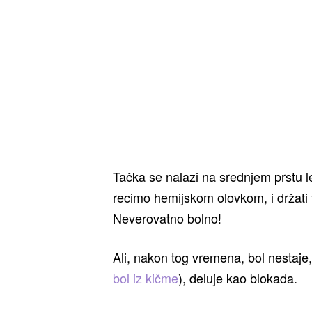
Tačka se nalazi na srednjem prstu lev
recimo hemijskom olovkom, i držati t
Neverovatno bolno!
Ali, nakon tog vremena, bol nestaje
bol iz kičme
), deluje kao blokada.