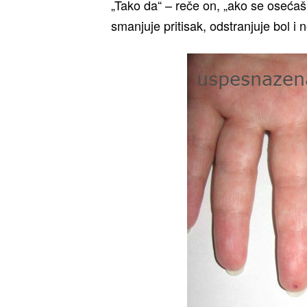
„Tako da“ – reče on, „ako se osećaš 
smanjuje pritisak, odstranjuje bol i n