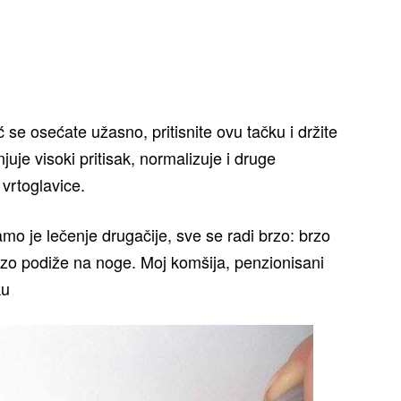
 se osećate užasno, pritisnite ovu tačku i držite
je visoki pritisak, normalizuje i druge
vrtoglavice.
amo je lečenje drugačije, sve se radi brzo: brzo
brzo podiže na noge. Moj komšija, penzionisani
ku