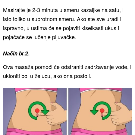
Masirajte je 2-3 minuta u smeru kazaljke na satu, i
isto toliko u suprotnom smeru. Ako ste sve uradili
ispravno, u ustima će se pojaviti kiselkasti ukus i
pojačaće se lučenje pljuvačke.
Način br.2.
Ova masaža pomoći će odstraniti zadržavanje vode, i
ukloniti bol u želucu, ako ona postoji.