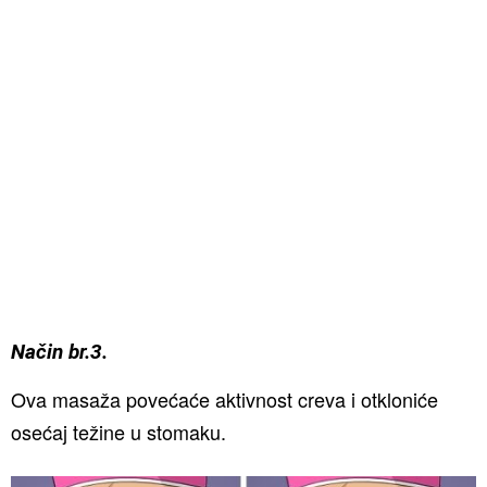
Način br.3.
Ova masaža povećaće aktivnost creva i otkloniće
osećaj težine u stomaku.