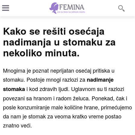
Kako se rešiti osećaja
nadimanja u stomaku za
nekoliko minuta.
Mnogima je poznat neprijatan osećaj pritiska u
stomaku. Postoje mnogi razlozi za
nadimanje
i kod zdravih ljudi. Uglavnom su ti razlozi
stomaka
povezani sa hranom i radom želuca. Ponekad, čak i
posle konzumiranje male količine hrane, primećujemo
da nam je stomak za veoma kratko vreme postao
znatno veći.