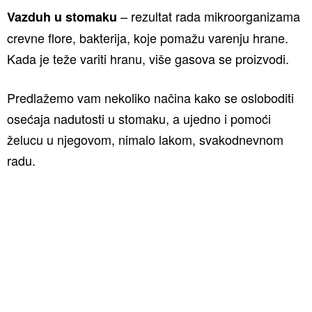
– rezultat rada mikroorganizama
Vazduh u stomaku
crevne flore, bakterija, koje pomažu varenju hrane.
Kada je teže variti hranu, više gasova se proizvodi.
Predlažemo vam nekoliko načina kako se osloboditi
osećaja nadutosti u stomaku, a ujedno i pomoći
želucu u njegovom, nimalo lakom, svakodnevnom
radu.