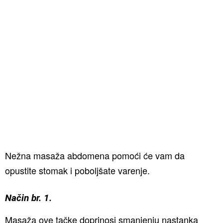
Nežna masaža abdomena pomoći će vam da
opustite stomak i poboljšate varenje.
Način br. 1.
Masaža ove tačke doprinosi smanjenju nastanka